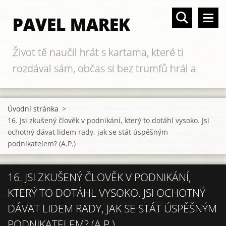
PAVEL MAREK
Život tě naučil hrát s kartama, které ti
rozdával sám, občas si bez trumfů hrál a
když si prohrál...
Úvodní stránka
>
16. Jsi zkušený člověk v podnikání, který to dotáhl vysoko. Jsi
ochotný dávat lidem rady, jak se stát úspěšným
podnikatelem? (A.P.)
16. JSI ZKUŠENÝ ČLOVĚK V PODNIKÁNÍ,
KTERÝ TO DOTÁHL VYSOKO. JSI OCHOTNÝ
DÁVAT LIDEM RADY, JAK SE STÁT ÚSPĚŠNÝM
PODNIKATELEM? (A.P.)