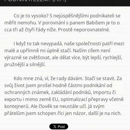
Co je to vysoko? S nejúspěšnějšími podnikateli se
měřit nemohu. V porovnání s panem Babišem je to o
cca tři až čtyři řády níže. Prostě neporovnatelné.
I když to tak nevypadá, naše společnosti patří mezi
malé a upřímně mi úplně stačí. Naším cílem není
výrazně se zvětšovat, ale dělat více, být lepší, rychlejší,
pružnější a silnější.
Kdo mne zná, ví, že rady dávám. Stačí se stavit. Za
svůj život jsem prošel hodně částmi podnikání od
ochranných známek, zakládání podniků, importu či
exportu i mimo země EU, optimalizací přepravy včetně
kontejnerů. Ale člověk se neustále učí. Já svým
přátelům jsem schopen říci jen názor, další je na nich.