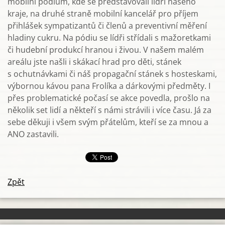
mobilní pódium, kde se představovali lídři našeho
kraje, na druhé straně mobilní kancelář pro příjem
přihlášek sympatizantů či členů a preventivní měření
hladiny cukru. Na pódiu se lídři střídali s mažoretkami
či hudební produkcí hranou i živou. V našem malém
areálu jste našli i skákací hrad pro děti, stánek
s ochutnávkami či náš propagační stánek s hosteskami,
výbornou kávou pana Frolíka a dárkovými předměty. I
přes problematické počasí se akce povedla, prošlo na
několik set lidí a někteří s námi strávili i více času. Já za
sebe děkuji i všem svým přátelům, kteří se za mnou a
ANO zastavili.
Zpět