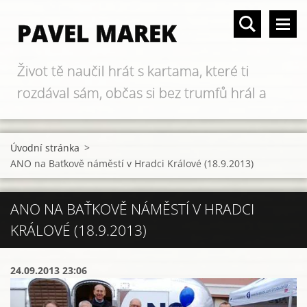
PAVEL MAREK
Život tě naučil hrát s kartama, které ti
rozdával sám, občas si bez trumfů hrál a
když si prohrál...
Úvodní stránka
>
ANO na Baťkově náměstí v Hradci Králové (18.9.2013)
ANO NA BAŤKOVĚ NÁMĚSTÍ V HRADCI
KRÁLOVÉ (18.9.2013)
24.09.2013 23:06